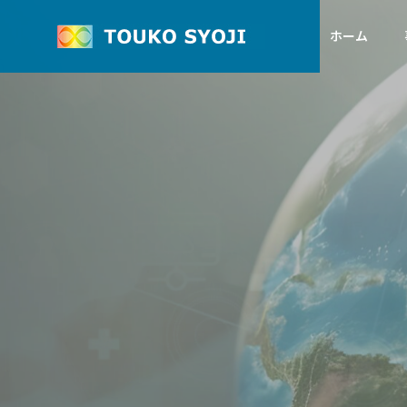
ホーム
Greeting
代表者ごあいさつ
Group company
Insulation
グループ企業
Semi-
S
materials
conductor
絶縁資材事業
半導体関連事業