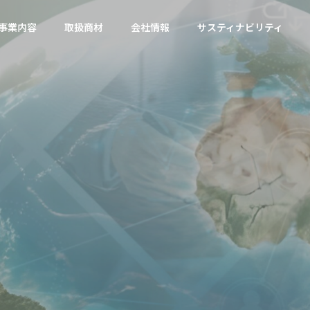
事業内容
取扱商材
会社情報
サスティナビリティ
Philosophy
Overview
経営理念
企業概要
SDGs
Compliance
Environment
持
続
可
能
な
社
会
づ
く
り
に
DGs
コンプライアンス
Energy
Consulting
Rec
環境・エネルギ
コンサルティン
資源
貢
献
す
る
国
際
商
社
ー事業
グ事業
事業