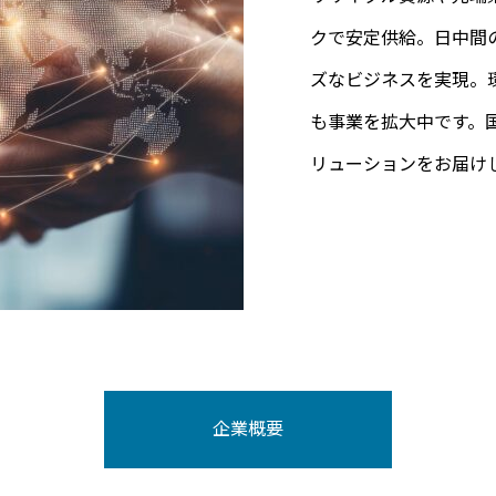
これらの理念は、私た
クで安定供給。日中間
ます。国内外のパート
や行動の指針となるも
ズなビジネスを実現。
の効率化を推進。私たち
社員一人ひとりがこの
も事業を拡大中です。
ながる価値を提供し続
会やお客様に向き合う
リューションをお届け
企業概要
企業理念
SDGs