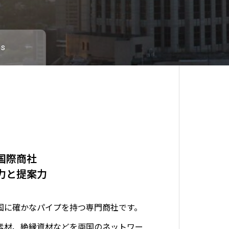
s
国際商社
に成長し、ともに未来へ
実現へ
力と提案力
を
の社員が共有すべき価値として、以下の
国に確かなパイプを持つ専門商社です。
や再生可能エネルギー製品の提供、先端
ます。
素材、絶縁資材などを両国のネットワー
て、持続可能な社会の構築に貢献してい