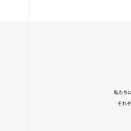
私たち
それ