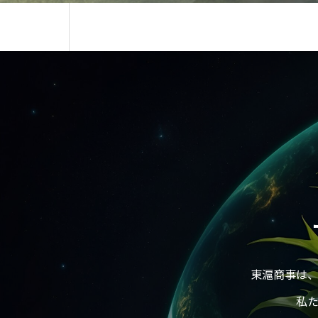
東滬商事は
私