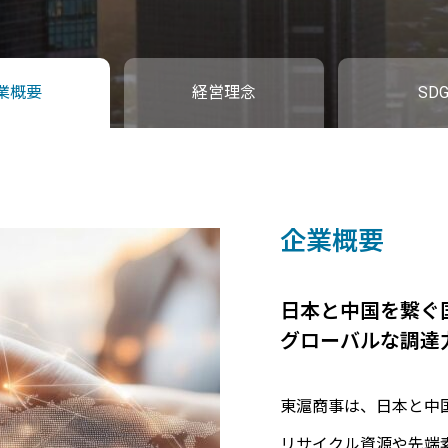
業概要
経営理念
SDG
企業概要
経営理念
SDGs
日本と中国を繋ぐ
ともに学び、とも
持続可能な社会の
グローバルな調達
商社としての責任
東滬商事では、すべて
東滬商事は、日本と中
弊社はリサイクル事業
６つの理念を掲げてい
リサイクル資源や先端
素材の調達支援を通じ