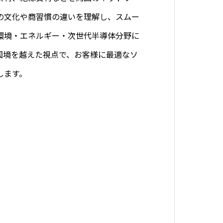
ちの事業活動の基盤であり、日々の判断
の文化や商習慣の違いを理解し、スムー
ナーと連携し、資源循環・脱炭素・産業
のです。
環境・エネルギー・次世代半導体分野に
は、SDGsの理念に共感し、未来につ
理念を意識し、信頼される企業として社
国境を越えた視点で、お客様に最適なソ
けます。
ことを大切にしています
します。