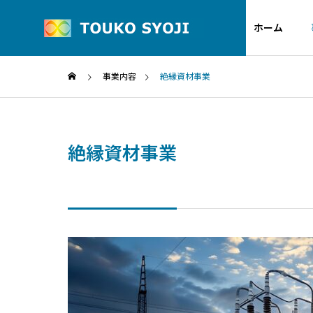
ホーム
事業内容
絶縁資材事業
Greeting
代表者ごあいさつ
絶縁資材事業
Group company
Insulation
グループ企業
Semi-
S
materials
conductor
絶縁資材事業
半導体関連事業