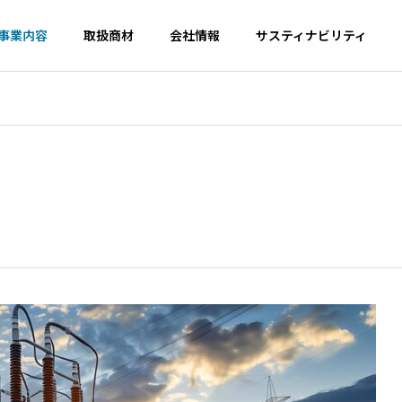
事業内容
取扱商材
会社情報
サスティナビリティ
Philosophy
Overview
経営理念
企業概要
SDGs
Compliance
Environment
DGs
コンプライアンス
Energy
Consulting
Rec
環境・エネルギ
コンサルティン
資源
ー事業
グ事業
事業