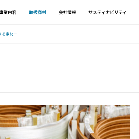
事業内容
取扱商材
会社情報
サスティナビリティ
する素材ー
Philosophy
Overview
経営理念
企業概要
SDGs
Compliance
Environment
DGs
コンプライアンス
Energy
Consulting
Rec
環境・エネルギ
コンサルティン
資源
ー事業
グ事業
事業