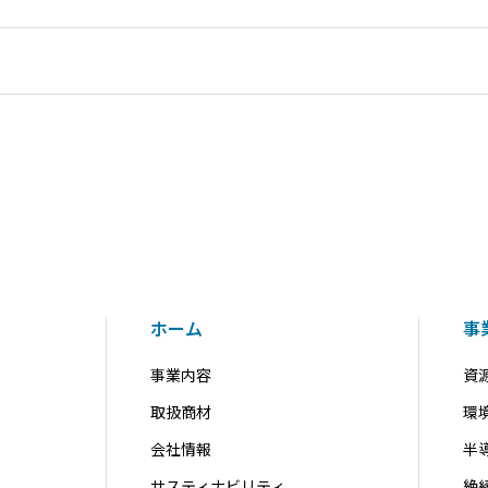
ホーム
事
事業内容
資
取扱商材
環
会社情報
半
サスティナビリティ
絶