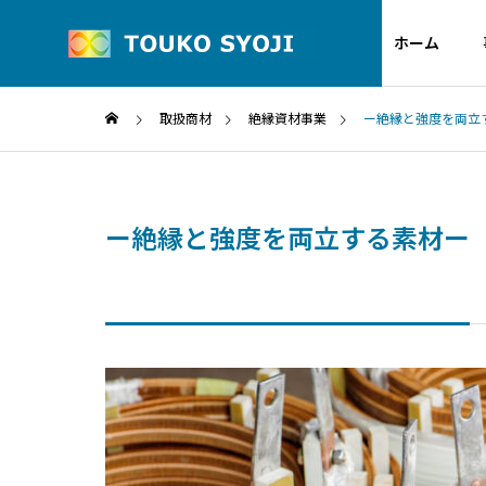
ホーム
取扱商材
絶縁資材事業
ー絶縁と強度を両立
Greeting
代表者ごあいさつ
ー絶縁と強度を両立する素材ー
Group company
Insulation
グループ企業
Semi-
S
materials
conductor
絶縁資材事業
半導体関連事業